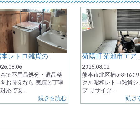
熊本レトロ雑貨の買取❗️不用な家電製品も一緒に処分^_^買取と処分 熊本市北区 リサイクルワンピース お気軽にお問合せ下さい
菊陽町 菊池市エアコン取外し処分❗️大津町 合志市 エアコン無料処分❗️熊本市北区 リサイクル
026.08.06
2026.08.02
熊本で不用品処分・遺品整
熊本市北区楠5-8-1の
をお考えなら 実績と丁寧
クル昭和レトロ雑貨シ
対応で安…
プ リサイク…
続きを読む
続き