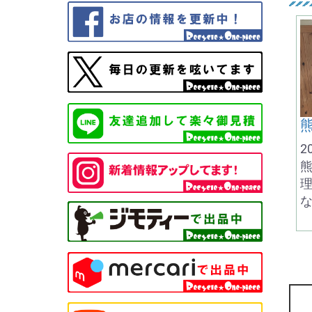
2
理
な